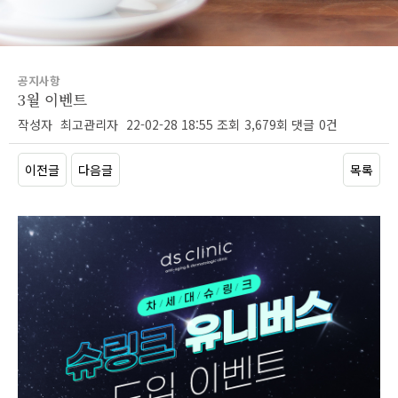
공지사항
3월 이벤트
작성자
최고관리자
22-02-28 18:55
조회
3,679회
댓글
0건
이전글
다음글
목록
본문