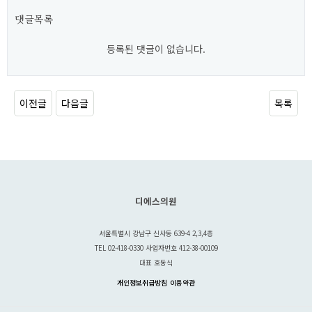
댓글목록
등록된 댓글이 없습니다.
이전글
다음글
목록
디에스의원
서울특별시 강남구 신사동 639-4 2,3,4층
TEL 02-418-0330 사업자번호 412-38-00109
대표 호동식
개인정보취급방침
이용약관