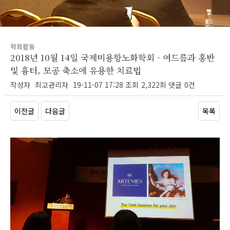
학회활동
2018년 10월 14일 국제미용항노화학회 - 여드름과 홍반
및 흉터, 모공 축소에 유용한 치료법
작성자
최고관리자
19-11-07 17:28
조회
2,322회
댓글
0건
이전글
다음글
목록
본문